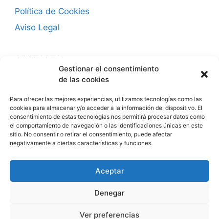
Política de Cookies
Aviso Legal
CONTACTO
Gestionar el consentimiento
¿Hablamos?
de las cookies
Para ofrecer las mejores experiencias, utilizamos tecnologías como las
Seguro a través de Amazon
cookies para almacenar y/o acceder a la información del dispositivo. El
consentimiento de estas tecnologías nos permitirá procesar datos como
el comportamiento de navegación o las identificaciones únicas en este
sitio. No consentir o retirar el consentimiento, puede afectar
negativamente a ciertas características y funciones.
Aceptar
En calidad de Afiliados de Amazon, obtenemos ingresos por
las compras adscritas que cumplen los requisitos aplicables
Denegar
Ver preferencias