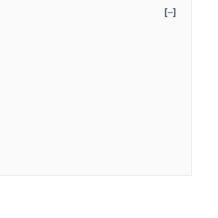
[
–
]