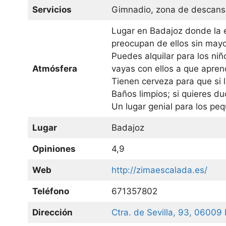
Servicios
Gimnadio, zona de descanso,
Lugar en Badajoz donde la e
preocupan de ellos sin may
Puedes alquilar para los ni
Atmósfera
vayas con ellos a que apren
Tienen cerveza para que si l
Baños limpios; si quieres d
Un lugar genial para los pe
Lugar
Badajoz
Opiniones
4,9
Web
http://zimaescalada.es/
Teléfono
671357802
Dirección
Ctra. de Sevilla, 93, 06009