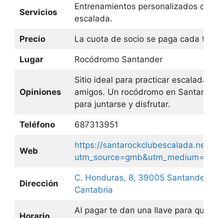
Entrenamientos personalizados de
Servicios
escalada.
Precio
La cuota de socio se paga cada trim
Lugar
Rocódromo Santander
Sitio ideal para practicar escalada c
Opiniones
amigos. Un rocódromo en Santander
para juntarse y disfrutar.
Teléfono
687313951
https://santarockclubescalada.negoci
Web
utm_source=gmb&utm_medium=refe
C. Honduras, 8, 39005 Santander,
Dirección
Cantabria
Al pagar te dan una llave para que 
Horario