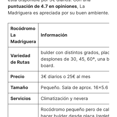
puntuación de 4.7 en opiniones
, La
Madriguera es apreciada por su buen ambiente.
Rocódromo
La
Información
Madriguera
bulder con distintos grados, placa.
Variedad
desplones de 30, 45, 60º, una bov
de Rutas
board.
Precio
3€ diarios o 25€ al mes
Tamaño
Pequeño. Sala de aprox. 16×5.6 m
Servicios
Climatización y nevera
Rocódromo pequeño pero de calida
hacer bulder desde placa (regleteo f