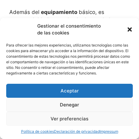
Además del
equipamiento
básico, es
recomendable llevar calzado de escalada
Gestionar el consentimiento
apropiado. Los zapatos de escalada ofrecen
de las cookies
una mayor adherencia a las rocas y te
proporcionan mayor estabilidad en los
Para ofrecer las mejores experiencias, utilizamos tecnologías como las
movimientos. También asegúrate de llevar ropa
cookies para almacenar y/o acceder a la información del dispositivo. El
consentimiento de estas tecnologías nos permitirá procesar datos como
cómoda y transpirable que te permita moverte
el comportamiento de navegación o las identificaciones únicas en este
libremente y no te limite en tus movimientos.
sitio. No consentir o retirar el consentimiento, puede afectar
negativamente a ciertas características y funciones.
Recuerda que la escalada puede ser un
ejercicio físico exigente, por lo que mantenerse
hidratado es fundamental. Lleva contigo una
Aceptar
botella de agua para mantener tu cuerpo
Denegar
hidratado durante tu
entrenamiento
en el
rocódromo.
Ver preferencias
Por último, pero no menos importante, es
Política de cookies
Declaración de privacidad
Impressum
esencial tener en cuenta las medidas de